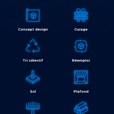
Concept design
Curage
Tri sélectif
Réemploi
Sol
Plafond