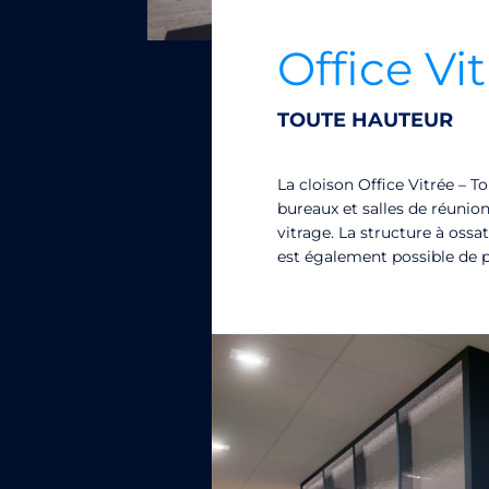
Office Vi
TOUTE HAUTEUR
La cloison Office Vitrée – T
bureaux et salles de réunio
vitrage. La structure à oss
est également possible de p
Lecteur vidéo