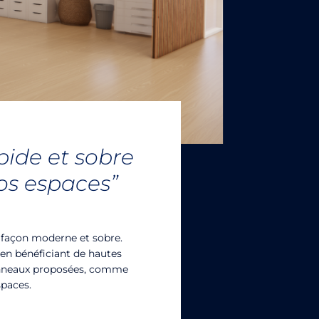
pide et sobre
os espaces”
e façon moderne et sobre.
 en bénéficiant de hautes
panneaux proposées, comme
spaces.