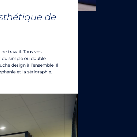
’esthétique de
 de travail. Tous vos
ar du simple ou double
uche design à l’ensemble. Il
phanie et la sérigraphie.