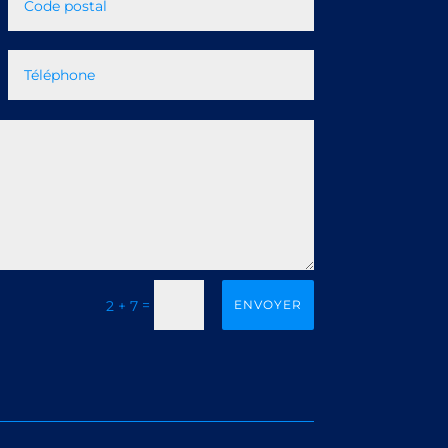
=
ENVOYER
2 + 7