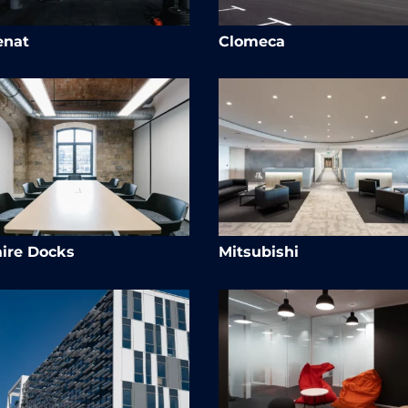
enat
Clomeca
ire Docks
Mitsubishi