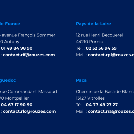
de-France
Pays-de-la-Loire
14 avenue François Sommer
12 rue Henri Becquerel
60 Antony
44210 Pornic
:
01 49 84 98 90
Tél. :
02 52 56 94 59
 :
contact.rif@rouzes.com
Mail :
contact.rpl@rouzes
guedoc
Paca
 rue Commandant Massoud
Chemin de la Bastide Blan
0 Montpellier
13127 Vitrolles
:
04 67 17 90 90
Tél. :
04 77 49 27 27
 :
contact.rlc@rouzes.com
Mail :
contact.rra@rouzes